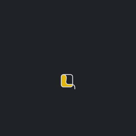
Itinerario Speranzella
Apri
Open hours today:
12:00 pm - 3:00 pm, 5:00 pm - 7:00 pm
Mappa