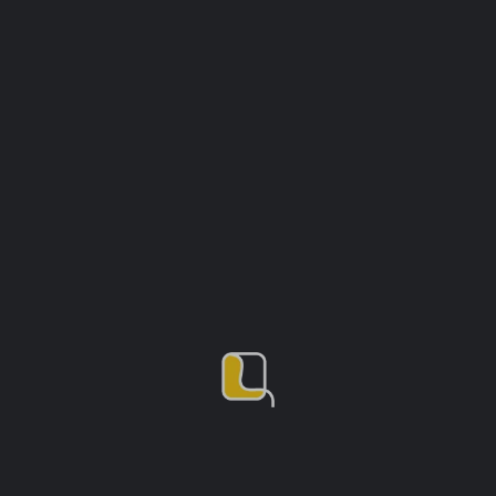
Itinerario dei Cuori
Cuori, cibo e arte
Vicoli dei Quartieri
Lunghezza: 15 - 30 min
Itinerario Spaccanapoli
L'Itinerario che attraversa Napoli
Percorso Storico e Artistico