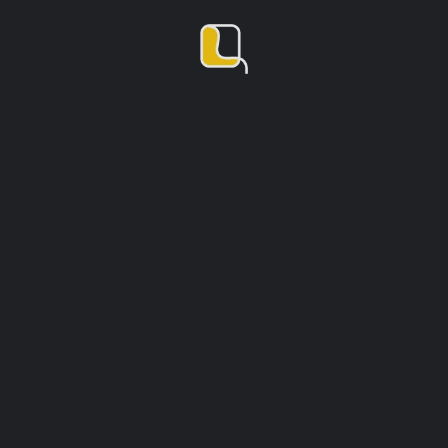
Chiese e monumenti sacri
Basilica Reale Pontificia di San Francesco di Paola
Il simbolo dell'architettura neoclassica a Napoli
18
Chiese e monumenti sacri
Monumenti storici e miti